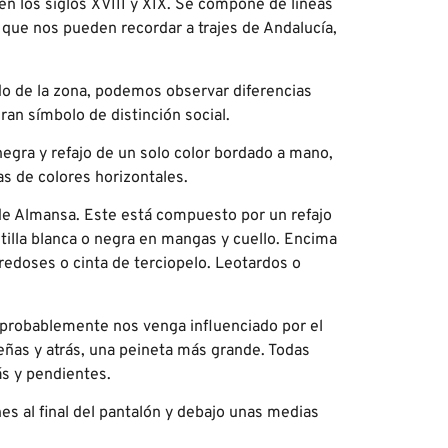
 en los siglos XVIII y XIX. Se compone de líneas
 que nos pueden recordar a trajes de Andalucía,
endo de la zona, podemos observar diferencias
ran símbolo de distinción social.
egra y refajo de un solo color bordado a mano,
as de colores horizontales.
 de Almansa. Este está compuesto por un refajo
tilla blanca o negra en mangas y cuello. Encima
edoses o cinta de terciopelo. Leotardos o
 probablemente nos venga influenciado por el
eñas y atrás, una peineta más grande. Todas
ás y pendientes.
es al final del pantalón y debajo unas medias