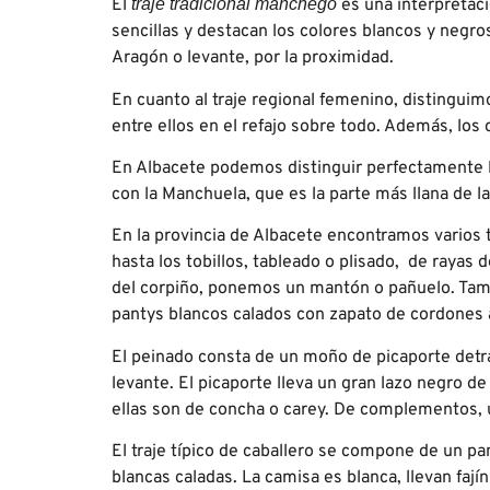
El
traje tradicional manchego
es una interpretaci
sencillas y destacan los colores blancos y negr
Aragón o levante, por la proximidad.
En cuanto al traje regional femenino, distinguim
entre ellos en el refajo sobre todo. Además, lo
En Albacete podemos distinguir perfectamente la
con la Manchuela, que es la parte más llana de la
En la provincia de Albacete encontramos varios 
hasta los tobillos, tableado o plisado, de rayas d
del corpiño, ponemos un mantón o pañuelo. Tamb
pantys blancos calados con zapato de cordones 
El peinado co
nsta de un moño de picaporte detr
levante. El picaporte lleva un gran lazo negro 
ellas son de concha o carey. De complementos, u
El traje típico de caballero se compone de un pa
blancas caladas. La camisa es blanca, llevan fajín