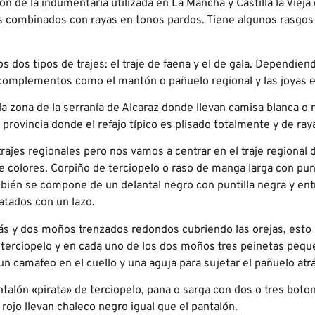
ón de la indumentaria utilizada en La Mancha y Castilla la Vieja
os combinados con rayas en tonos pardos. Tiene algunos rasgos
os dos tipos de trajes: el traje de faena y el de gala. Dependi
s complementos como el mantón o pañuelo regional y las joyas e
 zona de la serranía de Alcaraz donde llevan camisa blanca o n
 provincia donde el refajo típico es plisado totalmente y de ray
trajes regionales pero nos vamos a centrar en el traje regional
e c
olores. Corpiño de terciopelo o raso de manga larga con pun
ién se compone de un delantal negro con puntilla negra y entr
atados con un lazo.
ás y dos moños trenzados redondos cubriendo las orejas, esto
de terciopelo y en cada uno de los dos moños tres peinetas pequ
n camafeo en el cuello y una aguja para sujetar el pañuelo atr
ntalón «pirata» de terciopelo, pana o sarga con dos o tres boton
 rojo llevan chaleco negro igual que el pantalón.